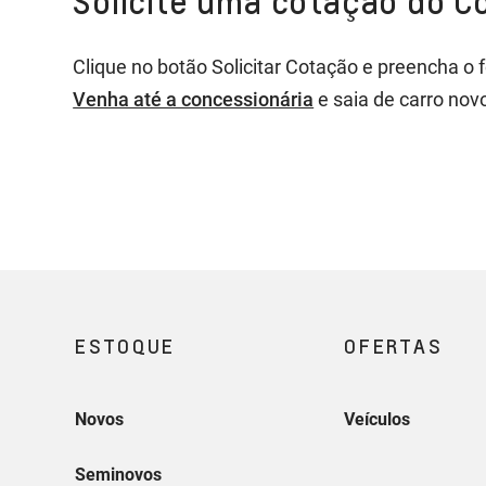
Solicite uma cotação do C
esteja livre de ônus. A avaliação do novo 
vigente.
Clique no botão Solicitar Cotação e preencha o 
A substituição será realizada por meio de f
Venha até a concessionária
e saia de carro nov
aprovação prévia do Consórcio Nacional Chev
Substituição de Garantia, conforme valores 