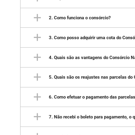
2. Como funciona o consórcio?
Consórcio é, basicamente, a reunião de 
comum, em um prazo específico e com uma q
3. Como posso adquirir uma cota do Consó
O interessado entra em contato com a conce
dados pessoais. A concessionária, por sua 
interessado. O cliente escolhe um modelo 
4. Quais são as vantagens do Consórcio N
Para adquirir uma cota do Consórcio Nacio
5. Quais são os reajustes nas parcelas do
Você não precisa pagar taxa de adesão;
Conta com a segurança e credibilidade 
Lance diluído, que permite a diminuição 
6. Como efetuar o pagamento das parcela
As parcelas mensais são calculadas com bas
Serviços disponíveis pelo site, como da
divulgados pela General Motors do Brasil.
7. Não recebi o boleto para pagamento, o 
Os boletos de pagamento são enviados men
mail sempre atualizado para evitar proble