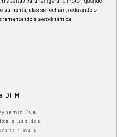
 abertas para refrigerar o motor; quando
de aumenta, elas se fecham, reduzindo o
incrementando a aerodinâmica.
ia DFM
Dynamic Fuel
za o uso dos
arantir mais