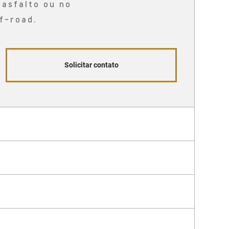
 asfalto ou no
f-road.
Solicitar contato
eal
maiores aventuras