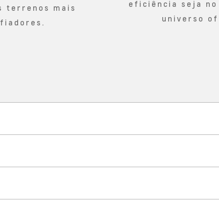
eficiência seja no
s terrenos mais
universo of
fiadores.
TECNOLOGIA
a fortaleza conectada à vida r
SEGURANÇA
s as direções para viver suas 