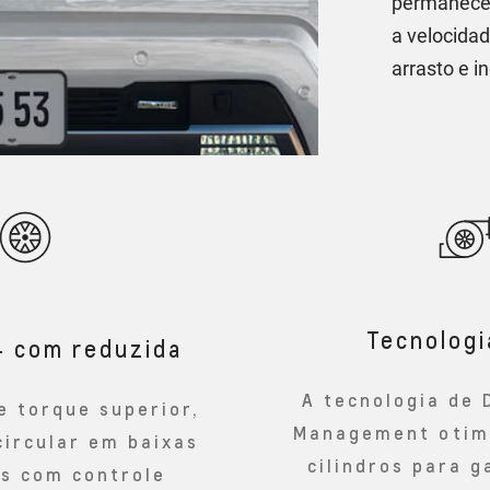
permanecem
a velocida
arrasto e 
Tecnolog
4 com reduzida
A tecnologia de 
e torque superior,
Management otimi
circular em baixas
cilindros para g
es com controle